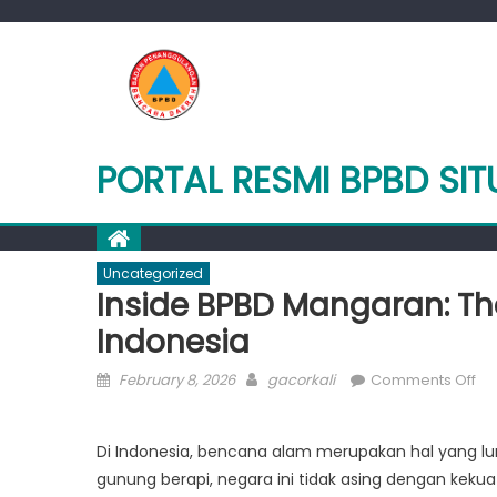
Skip
to
content
PORTAL RESMI BPBD SI
Uncategorized
Inside BPBD Mangaran: The
Indonesia
Posted
Author
on
February 8, 2026
gacorkali
Comments Off
on
Ins
BP
Di Indonesia, bencana alam merupakan hal yang lum
Ma
gunung berapi, negara ini tidak asing dengan kek
Th