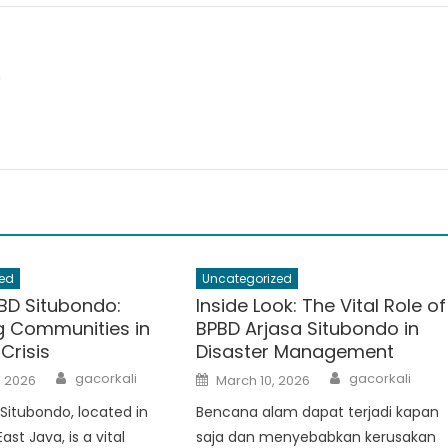
m
ed
Uncategorized
BD Situbondo:
Inside Look: The Vital Role of
ng Communities in
BPBD Arjasa Situbondo in
Crisis
Disaster Management
Author
Author
Posted
gacorkali
gacorkali
, 2026
March 10, 2026
on
Situbondo, located in
Bencana alam dapat terjadi kapan
ast Java, is a vital
saja dan menyebabkan kerusakan