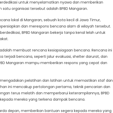
ganization
g berdedikasi untuk menyelamatkan nyawa dan memberikan
ving
satu organisasi tersebut adalah BPBD Mangaran.
es
na lokal di Mangaran, sebuah kota kecil di Jawa Timur,
donesia
mpersiapkan dan merespons bencana alam di wilayah tersebut.
 berdedikasi, BPBD Mangaran bekerja tanpa kenal lelah untuk
akat.
adalah membuat rencana kesiapsiagaan bencana. Rencana ini
 terjadi bencana, seperti jalur evakuasi, shelter darurat, dan
, BPBD Mangaran mampu memberikan respons yang cepat dan
a mengadakan pelatihan dan latihan untuk memastikan staf dan
tihan ini mencakup pertolongan pertama, teknik pencarian dan
engan terus melatih dan memperbarui keterampilannya, BPBD
kepada mereka yang terkena dampak bencana.
 garda depan, memberikan bantuan segera kepada mereka yang