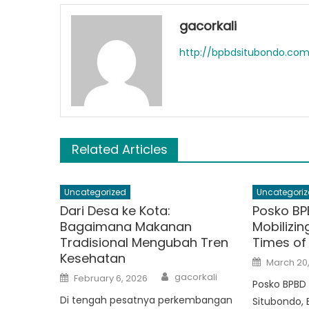
gacorkali
http://bpbdsitubondo.co
Related Articles
Uncategorized
Uncategoriz
Dari Desa ke Kota:
Posko BP
Bagaimana Makanan
Mobilizi
Tradisional Mengubah Tren
Times of 
Kesehatan
Posted
March 20
on
Author
Posted
gacorkali
February 6, 2026
on
Posko BPBD 
Di tengah pesatnya perkembangan
Situbondo, E