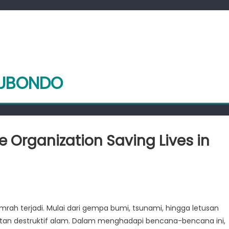
TUBONDO
 Organization Saving Lives in
ide
BD
rah terjadi. Mulai dari gempa bumi, tsunami, hingga letusan
ngaran:
uatan destruktif alam. Dalam menghadapi bencana-bencana ini,
e