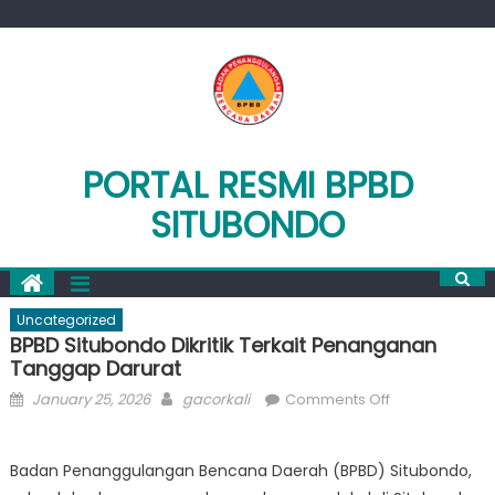
Skip
to
content
PORTAL RESMI BPBD
SITUBONDO
Uncategorized
BPBD Situbondo Dikritik Terkait Penanganan
Tanggap Darurat
Posted
Author
on
January 25, 2026
gacorkali
Comments Off
on
BPBD
Situbondo
Badan Penanggulangan Bencana Daerah (BPBD) Situbondo,
Dikritik