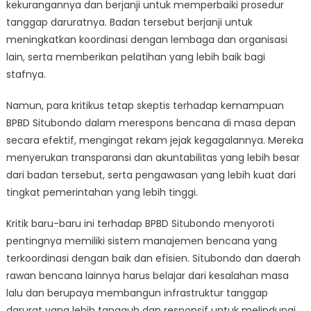
kekurangannya dan berjanji untuk memperbaiki prosedur
tanggap daruratnya. Badan tersebut berjanji untuk
meningkatkan koordinasi dengan lembaga dan organisasi
lain, serta memberikan pelatihan yang lebih baik bagi
stafnya.
Namun, para kritikus tetap skeptis terhadap kemampuan
BPBD Situbondo dalam merespons bencana di masa depan
secara efektif, mengingat rekam jejak kegagalannya. Mereka
menyerukan transparansi dan akuntabilitas yang lebih besar
dari badan tersebut, serta pengawasan yang lebih kuat dari
tingkat pemerintahan yang lebih tinggi.
Kritik baru-baru ini terhadap BPBD Situbondo menyoroti
pentingnya memiliki sistem manajemen bencana yang
terkoordinasi dengan baik dan efisien. Situbondo dan daerah
rawan bencana lainnya harus belajar dari kesalahan masa
lalu dan berupaya membangun infrastruktur tanggap
darurat yang lebih tangguh dan responsif untuk melindungi